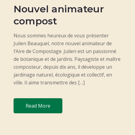
Nouvel animateur
S
T
compost
E
D
Nous sommes heureux de vous présenter
O
Julien Beauquel, notre nouvel animateur de
N
l’Aire de Compostage. Julien est un passionné
de botanique et de jardins. Paysagiste et maître
composteur, depuis dix ans, il développe un
jardinage naturel, écologique et collectif, en
ville. Il aime transmettre des […]
Read More