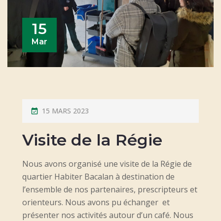
15
Mar
P
15 MARS 2023
O
Visite de la Régie
S
T
Nous avons organisé une visite de la Régie de
E
quartier Habiter Bacalan à destination de
D
l’ensemble de nos partenaires, prescripteurs et
O
orienteurs. Nous avons pu échanger et
N
présenter nos activités autour d’un café. Nous