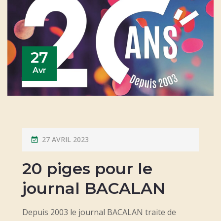
27
Avr
P
27 AVRIL 2023
O
20 piges pour le
S
T
journal BACALAN
E
D
Depuis 2003 le journal BACALAN traite de