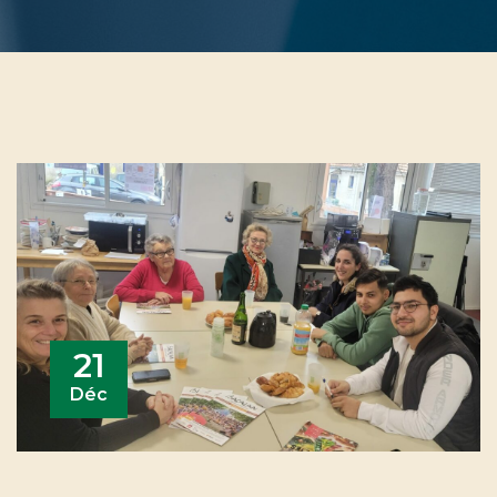
21
Déc