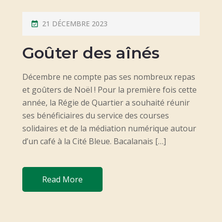
P
21 DÉCEMBRE 2023
O
Goûter des aînés
S
T
Décembre ne compte pas ses nombreux repas
E
et goûters de Noël ! Pour la première fois cette
D
année, la Régie de Quartier a souhaité réunir
O
ses bénéficiaires du service des courses
N
solidaires et de la médiation numérique autour
d’un café à la Cité Bleue. Bacalanais […]
Read More