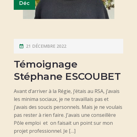
Déc
P
21 DÉCEMBRE 2022
O
Témoignage
S
T
Stéphane ESCOUBET
E
D
Avant d’arriver à la Régie, j’étais au RSA, j’avais
O
les minima sociaux, je ne travaillais pas et
N
j’avais des soucis personnels. Mais je ne voulais
pas rester à rien faire. J’avais une conseillère
Pôle emploi et on faisait un point sur mon
projet professionnel. Je […]