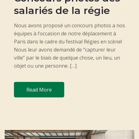
T
salariés de la régie
E
D
Nous avons proposé un concours photos a nos
O
équipes à l’occasion de notre déplacement à
N
Paris dans le cadre du festival Régies en scène!
Nous leur avons demandé de “capturer leur
ville” par le biais de quelque chose, un lieu, un
objet ou une personne. […]
Read More