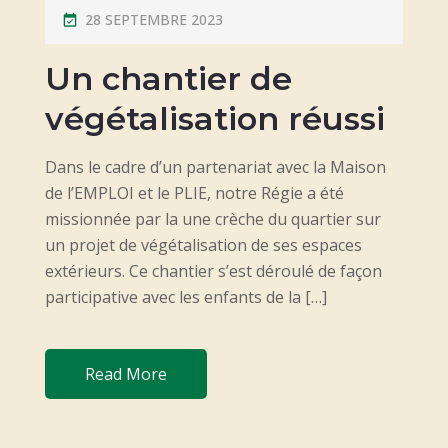
P
28 SEPTEMBRE 2023
O
Un chantier de
S
T
végétalisation réussi
E
D
Dans le cadre d’un partenariat avec la Maison
O
de l’EMPLOI et le PLIE, notre Régie a été
N
missionnée par la une crèche du quartier sur
un projet de végétalisation de ses espaces
extérieurs. Ce chantier s’est déroulé de façon
participative avec les enfants de la […]
Read More