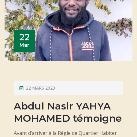
22
Mar
P
22 MARS 2023
O
Abdul Nasir YAHYA
S
T
MOHAMED témoigne
E
D
Avant d’arriver à la Régie de Quartier Habiter