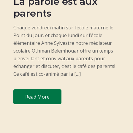
La parole est aux
S
T
parents
E
D
Chaque vendredi matin sur l’école maternelle
O
Point du Jour, et chaque lundi sur l’école
N
élémentaire Anne Sylvestre notre médiateur
scolaire Othman Belemhouar offre un temps
bienveillant et convivial aux parents pour
échanger et discuter, c’est le café des parents!
Ce café est co-animé par la […]
Read More