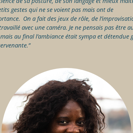
ience de sa posture, de son langage et mieux mait
etits gestes qui ne se voient pas mais ont de
ortance. On a fait des jeux de rôle, de l’improvisati
travaillé avec une caméra. Je ne pensais pas être a
e mais au final l’ambiance était sympa et détendue 
ntervenante.”