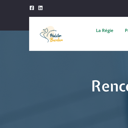
La Régie
P
Renc