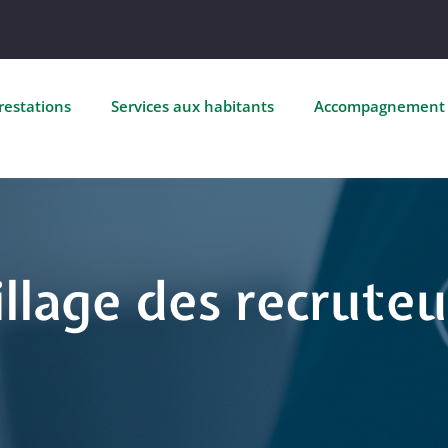
restations
Services aux habitants
Accompagnement
illage des recruteu