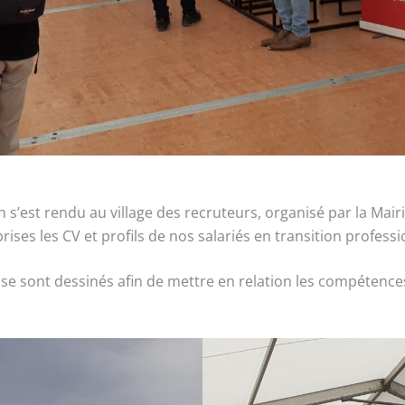
 s’est rendu au village des recruteurs, organisé par la Mair
ises les CV et profils de nos salariés en transition professi
 se sont dessinés afin de mettre en relation les compétences