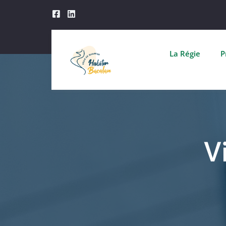
La Régie
P
V